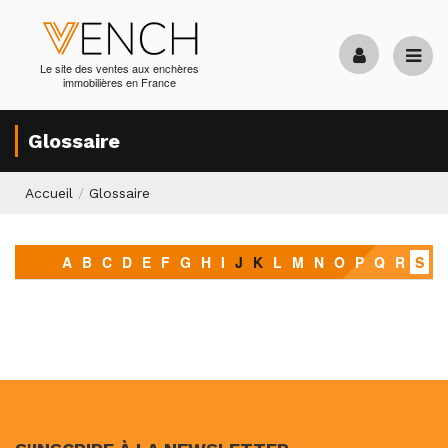
Le site des ventes aux enchères
immobilières en France
Glossaire
Accueil
/
Glossaire
A
B
C
D
E
F
G
H
I
J
K
L
M
N
O
P
Q
R
S
T