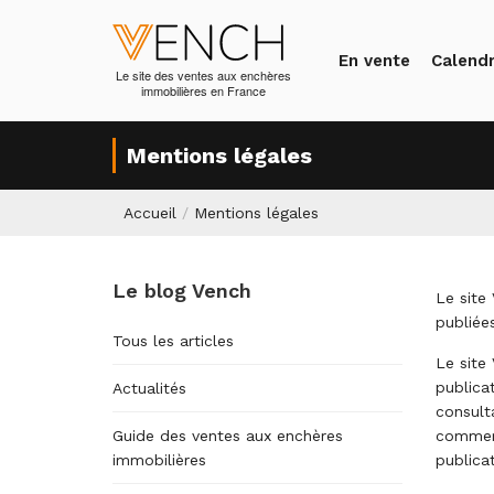
En vente
Calendr
Le site des ventes aux enchères
immobilières en France
Mentions légales
Accueil
/
Mentions légales
Le blog Vench
Le site
publiée
Tous les articles
Le site
publica
Actualités
consulta
Guide des ventes aux enchères
commerc
immobilières
publicat