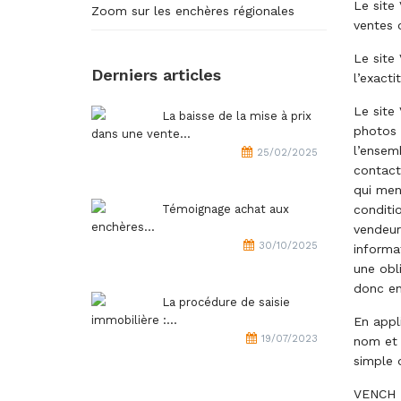
Le site
Zoom sur les enchères régionales
ventes 
Le site
Derniers articles
l’exacti
Le site
La baisse de la mise à prix
photos 
dans une vente...
l’ensem
25/02/2025
contact 
qui men
Témoignage achat aux
conditi
enchères...
vendeurs
30/10/2025
informat
une obl
donc eng
La procédure de saisie
immobilière :...
En appli
19/07/2023
nom et 
simple 
VENCH