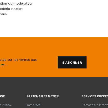
ention du modérateur
édéric Bastiat
aris
ctus sur les ventes aux
S'ABONNER
uté.
SSE
PARTENAIRES MÉTIER
SERVICES PROFE
es Alpes-
Immolegal
Demande d'inform