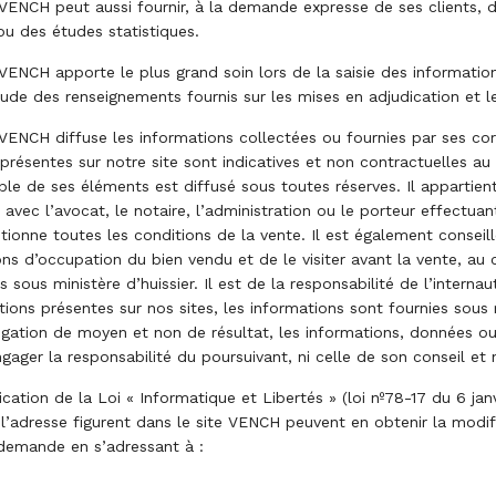
 VENCH peut aussi fournir, à la demande expresse de ses clients, d
ou des études statistiques.
 VENCH apporte le plus grand soin lors de la saisie des informatio
tude des renseignements fournis sur les mises en adjudication et le
 VENCH diffuse les informations collectées ou fournies par ses cor
présentes sur notre site sont indicatives et non contractuelles au
ble de ses éléments est diffusé sous toutes réserves. Il appartient
avec l’avocat, le notaire, l’administration ou le porteur effectuan
tionne toutes les conditions de la vente. Il est également conseill
ons d’occupation du bien vendu et de le visiter avant la vente, au 
 sous ministère d’huissier. Il est de la responsabilité de l’interna
ions présentes sur nos sites, les informations sont fournies sous r
igation de moyen et non de résultat, les informations, données ou
ager la responsabilité du poursuivant, ni celle de son conseil et n
cation de la Loi « Informatique et Libertés » (loi nº78-17 du 6 jan
l’adresse figurent dans le site VENCH peuvent en obtenir la modific
demande en s’adressant à :