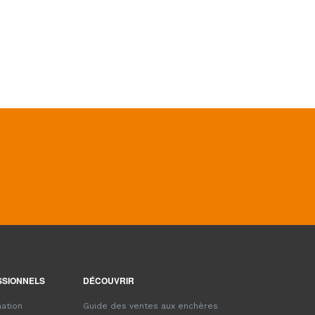
SSIONNELS
DÉCOUVRIR
ation
Guide des ventes aux enchères