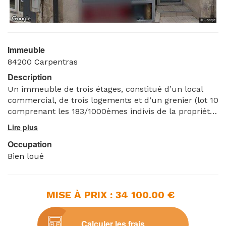
Immeuble
84200
Carpentras
Description
Un immeuble de trois étages, constitué d’un local
commercial, de trois logements et d’un grenier (lot 10
comprenant les 183/1000èmes indivis de la propriété
du sol et des parties communes générales, lot 13
comprenant les 111/1000èmes indivis de la propriété
Occupation
du sol et des parties communes, lot 15 comprenant
les 111/1000èmes indivis de la propriété du sol et des
Bien loué
parties communes générales et lot 17 comprenant
les 39/1000èmes indivis de la propriété du sol et des
parties communes générales),
MISE À PRIX : 34 100.00 €
Le bien est loué selon baux verbaux.
Cadastre : CE n° 783, CE n° 1780, CE n° 782 et CE n°
1781
Calculer les frais