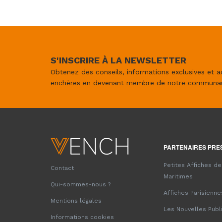
S'INSCRIRE À LA NEWSLETTER
Obtenez des conseils, informations exclusives et a
enchères en devenant membre de notre communa
PARTENAIRES PRE
Petites Affiches d
Contact
Maritimes
Qui-sommes-nous ?
Affiches Parisienne
Mentions légales
Les Nouvelles Publ
Informations cookies