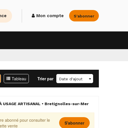
nce
Mon compte
S'abonner
Tableau
Trier par
Date d'ajout
 USAGE ARTISANAL • Bretignolles-sur-Mer
re abonné pour consulter le
S'abonner
cette vente