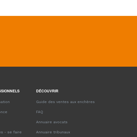
SSIONNELS
DÉCOUVRIR
ation
Guide des ventes aux enchères
once
FAQ
Annuaire avocats
s - se faire
Annuaire tribunaux