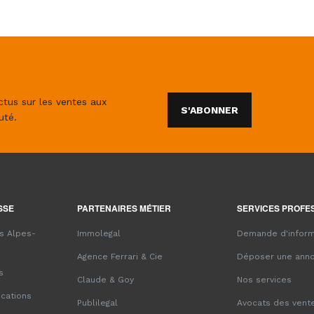
ctus sur les ventes aux
S'ABONNER
uté.
SSE
PARTENAIRES MÉTIER
SERVICES PROFE
es Alpes-
Immolegal
Demande d'inform
Agence Ferrari & Cie
Déposer une ann
s
Claude & Goy
Nos services
ications
Publilegal
Avocats des vente