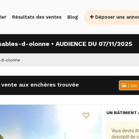
Déposer une anno
ier
Résultats des ventes
Blog
s-sables-d-olonne • AUDIENCE DU 07/11/2025
s-d-olonne
 vente aux enchères trouvée
Liste
UN BÂTIMENT À
Vous devez êt
descriptif de 