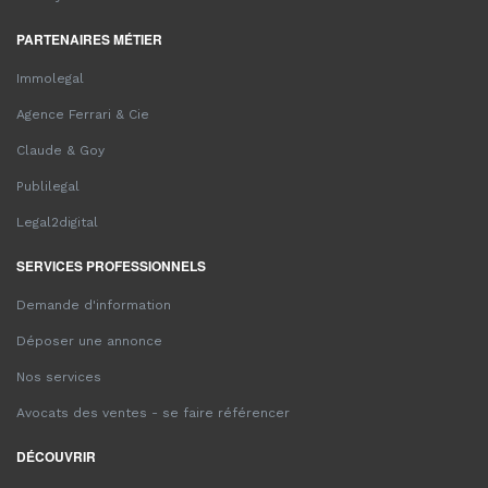
PARTENAIRES MÉTIER
Immolegal
Agence Ferrari & Cie
Claude & Goy
Publilegal
Legal2digital
SERVICES PROFESSIONNELS
Demande d'information
Déposer une annonce
Nos services
Avocats des ventes - se faire référencer
DÉCOUVRIR