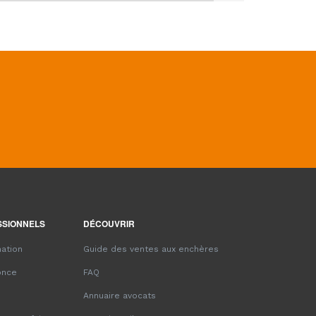
SSIONNELS
DÉCOUVRIR
ation
Guide des ventes aux enchères
once
FAQ
Annuaire avocats