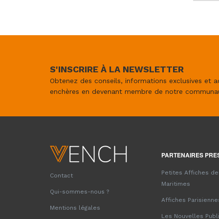
S'INSCRIRE À LA NEWSLETTER
Obtenez des conseils, informations exclusives et a
enchères en devenant membre de notre communa
PARTENAIRES PRE
Petites Affiches d
Contact
Maritimes
Qui-sommes-nous ?
Affiches Parisienne
Mentions légales
Les Nouvelles Publ