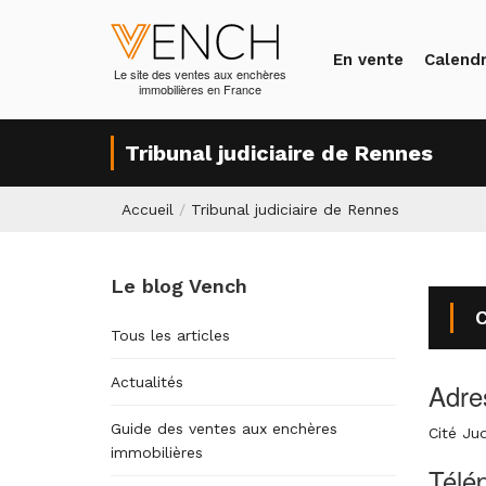
En vente
Calendr
Le site des ventes aux enchères
immobilières en France
Tribunal judiciaire de Rennes
Accueil
/
Tribunal judiciaire de Rennes
Le blog Vench
C
Tous les articles
Actualités
Adre
Guide des ventes aux enchères
Cité Ju
immobilières
Télé