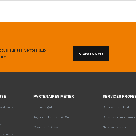
ctus sur les ventes aux
S'ABONNER
uté.
SSE
PARTENAIRES MÉTIER
SERVICES PROFE
es Alpes-
Immolegal
Demande d'inform
Agence Ferrari & Cie
Déposer une ann
s
Claude & Goy
Nos services
ications