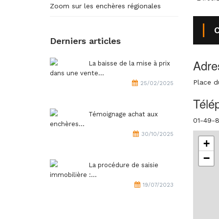
Zoom sur les enchères régionales
C
Derniers articles
Adre
La baisse de la mise à prix
dans une vente...
Place d
25/02/2025
Télé
Témoignage achat aux
01-49-8
enchères...
30/10/2025
+
−
La procédure de saisie
immobilière :...
19/07/2023