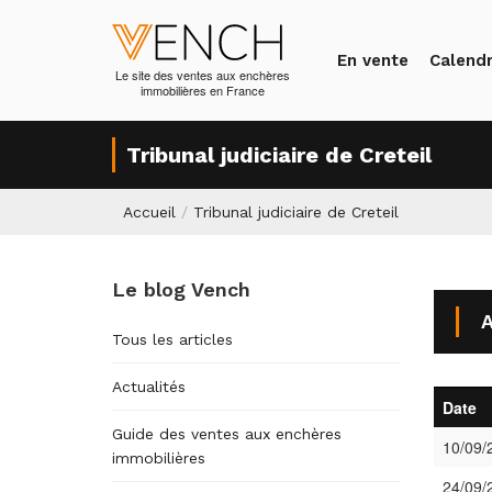
En vente
Calendr
Le site des ventes aux enchères
immobilières en France
Tribunal judiciaire de Creteil
Accueil
/
Tribunal judiciaire de Creteil
Le blog Vench
A
Tous les articles
Actualités
Date
Guide des ventes aux enchères
10/09/
immobilières
24/09/