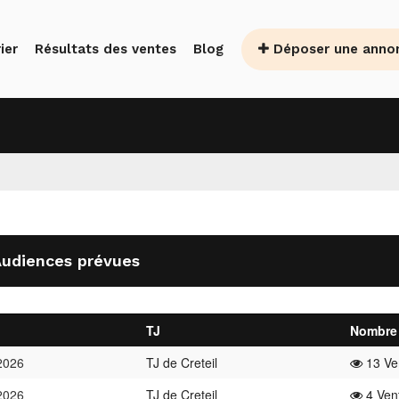
Déposer une anno
ier
Résultats des ventes
Blog
udiences prévues
TJ
Nombre 
2026
TJ de Creteil
13 Ven
2026
TJ de Creteil
4 Vent