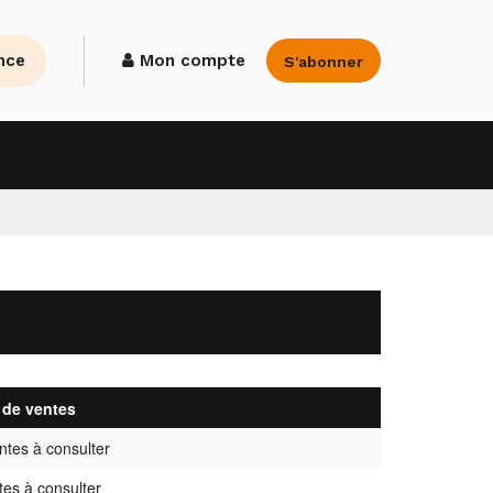
nce
Mon compte
S'abonner
de ventes
tes à consulter
es à consulter