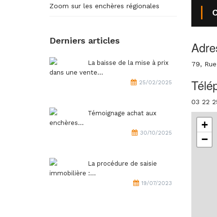
Zoom sur les enchères régionales
C
Derniers articles
Adre
La baisse de la mise à prix
79, Rue
dans une vente...
Télé
25/02/2025
03 22 2
Témoignage achat aux
+
enchères...
30/10/2025
−
La procédure de saisie
immobilière :...
19/07/2023