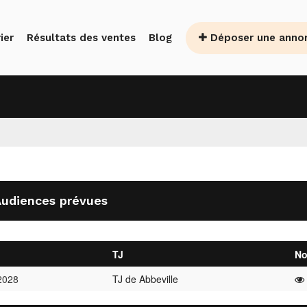
Déposer une anno
ier
Résultats des ventes
Blog
udiences prévues
TJ
No
2028
TJ de Abbeville