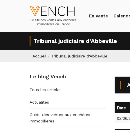
En vente
Calendr
Le site des ventes aux enchères
immobilières en France
Tribunal judiciaire d'Abbeville
Accueil
/
Tribunal judiciaire d'Abbeville
Le blog Vench
A
Tous les articles
Actualités
Date
Guide des ventes aux enchères
02/06/
immobilières