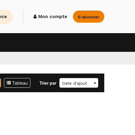
nce
Mon compte
S'abonner
Tableau
Trier par
Date d'ajout