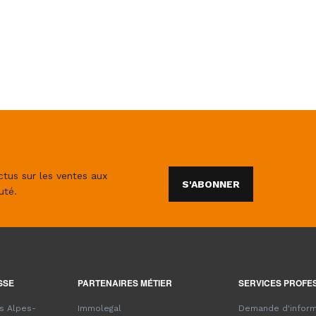
ctus sur les ventes aux
S'ABONNER
uté.
SSE
PARTENAIRES MÉTIER
SERVICES PROFE
es Alpes-
Immolegal
Demande d'inform