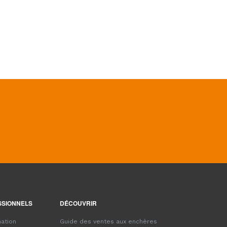
SSIONNELS
DÉCOUVRIR
ation
Guide des ventes aux enchères