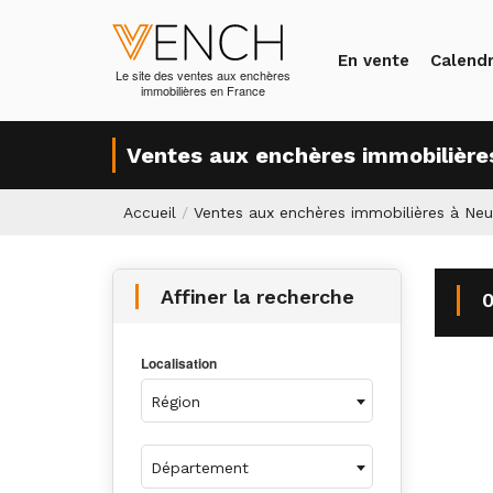
En vente
Calendr
Le site des ventes aux enchères
immobilières en France
Ventes aux enchères immobilières
Accueil
/
Ventes aux enchères immobilières à Neui
Affiner la recherche
0
Localisation
Région
Département