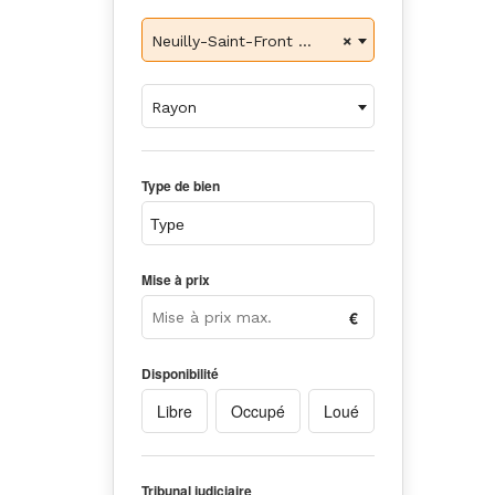
×
Neuilly-Saint-Front (02)
Rayon
Type de bien
Mise à prix
Disponibilité
Libre
Occupé
Loué
Tribunal judiciaire