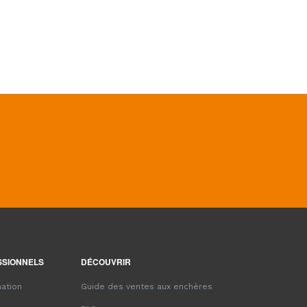
SSIONNELS
DÉCOUVRIR
ation
Guide des ventes aux enchères