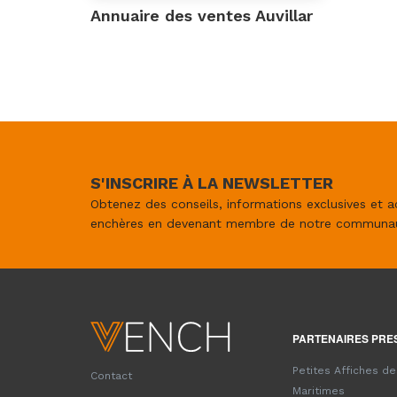
Annuaire des ventes Auvillar
S'INSCRIRE À LA NEWSLETTER
Obtenez des conseils, informations exclusives et a
enchères en devenant membre de notre communa
PARTENAIRES PRE
Petites Affiches d
Contact
Maritimes