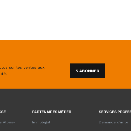
ctus sur les ventes aux
S'ABONNER
uté.
SSE
PARTENAIRES MÉTIER
SERVICES PROFE
es Alpes-
Immolegal
Demande d'inform