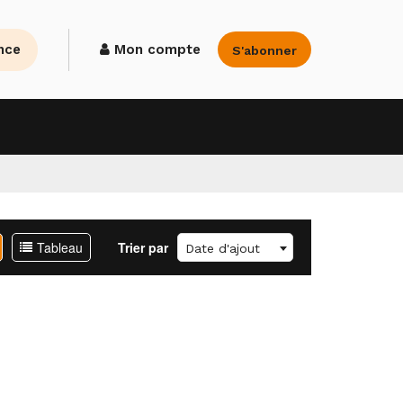
nce
Mon compte
S'abonner
Tableau
Trier par
Date d'ajout