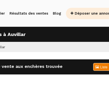
Déposer une anno
ier
Résultats des ventes
Blog
 à Auvillar
llar
 vente aux enchères trouvée
Liste