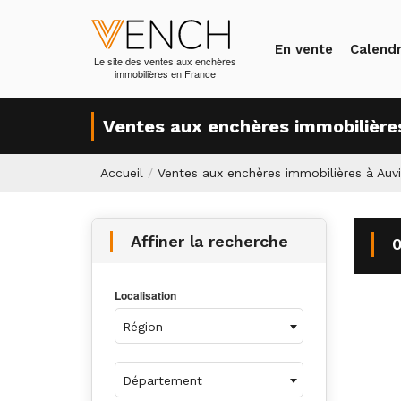
En vente
Calendr
Le site des ventes aux enchères
immobilières en France
Ventes aux enchères immobilières
Accueil
/
Ventes aux enchères immobilières à Auvi
Affiner la recherche
0
Localisation
Région
Département