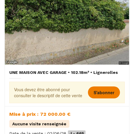
UNE MAISON AVEC GARAGE • 102.18m² • Lignerolles
Vous devez être abonné pour
S'abonner
consulter le descriptif de cette vente
Mise à prix : 72 000.00 €
Aucune visite renseignée
Date de la vente : 02/06/28
J - 665