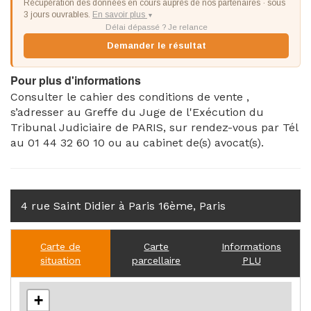
Récupération des données en cours auprès de nos partenaires · sous
3 jours ouvrables.
En savoir plus
▼
Délai dépassé ? Je relance
Demander le résultat
Pour plus d'informations
Consulter le cahier des conditions de vente ,
s’adresser au Greffe du Juge de l'Exécution du
Tribunal Judiciaire de PARIS, sur rendez-vous par Tél
au 01 44 32 60 10 ou au cabinet de(s) avocat(s).
4 rue Saint Didier à Paris 16ème, Paris
Carte de
Carte
Informations
situation
parcellaire
PLU
+