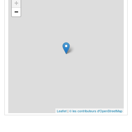
+
−
Leaflet
|
© les contributeurs d'OpenStreetMap