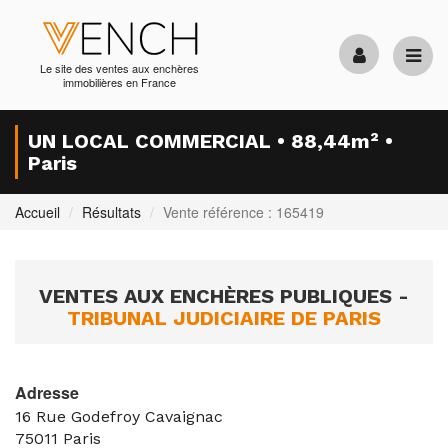
Le site des ventes aux enchères
immobilières en France
UN LOCAL COMMERCIAL • 88,44m² •
Paris
Accueil
Résultats
Vente référence : 165419
VENTES AUX ENCHÈRES PUBLIQUES -
TRIBUNAL JUDICIAIRE DE PARIS
Adresse
16 Rue Godefroy Cavaignac
75011
Paris