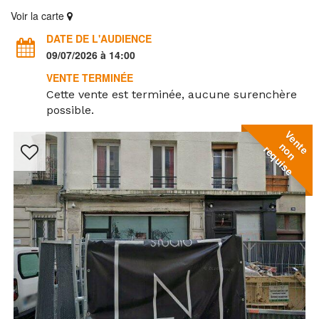
Voir la carte
DATE DE L'AUDIENCE
09/07/2026 à 14:00
VENTE TERMINÉE
Cette vente est terminée, aucune surenchère
possible.
V
e
n
o
n
e
q
u
i
s
t
n
e
r
e