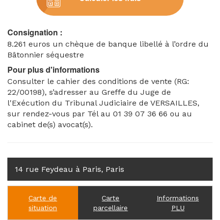
SOL ET ÉLEVÉ SUR 4 ÉTAGES DANGEREUX AVEC
FISSURES MULTIPLES SUR LES MURS ET PLAFONDS
RISQUE D’ÉCROULEMENT
Consignation :
Les lieux sont LIBRES
8.261 euros un chèque de banque libellé à l’ordre du
Cadastre : Section AG numéro 107
Bâtonnier séquestre
Référence greffe : 22/00198
Pour plus d'informations
Consulter le cahier des conditions de vente (RG:
22/00198), s’adresser au Greffe du Juge de
l'Exécution du Tribunal Judiciaire de VERSAILLES,
sur rendez-vous par Tél au 01 39 07 36 66 ou au
cabinet de(s) avocat(s).
14 rue Feydeau à Paris, Paris
Carte de
Carte
Informations
situation
parcellaire
PLU