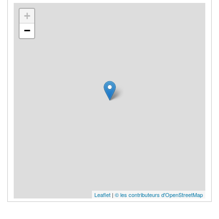
+
−
Leaflet
|
© les contributeurs d'OpenStreetMap