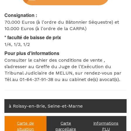
pour une surface totale de 13 ha 36 a et 09 ca.
Lieudit « Les Essards », Section C n°s : 79, 493 et 494
Consignation :
pour une surface totale de 37 ha 70 a et 72 ca.
70.000 Euros (à l'ordre du Bâtonnier Séquestre) et
Lieudit « La Canarderie », Section C n° : 353 pour 02
10.000 Euros (à l'ordre de la CARPA)
ha 53 a 16 ca
* faculté de baisse de prix
1/4, 1/3, 1/2
Pour plus d'informations
Consulter le cahier des conditions de vente ,
s’adresser au Greffe du Juge de l'Exécution du
Tribunal Judiciaire de MELUN, sur rendez-vous par
Tél au 01-64-37-91-38 ou au cabinet de(s) avocat(s).
à Roissy-en-Brie, Seine-et-Marne
Carte de
Carte
Informations
situation
parcellaire
PLU