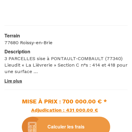
Terrain
77680
Roissy-en-Brie
Description
3 PARCELLES sise à PONTAULT-COMBAULT (77340)
Lieudit « La Lièvrerie » Section C n°s : 414 et 418 pour
une surface
totale de 94 a et 80 ca.
13 PARCELLES sise à ROISSY-EN-BRIE (77680)
Lieudit « La Frette », Section C n°s : 332 et 450
pour une surface totale de 09 ha 47 a et 04 ca.
MISE À PRIX : 700 000.00 € *
Lieudit « Les Prés de la Longuiolle », Section C n°s :
Adjudication : 431 000.00 €
26, 317,
319 et 24 pour une surface totale de 09 ha 95 a et 63
ca
Calculer les frais
Lieudit « La Lièvrerie », Section C n°s : 49, 52 et 53