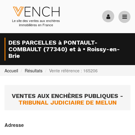
Le site des ventes aux enchères
immobilières en France
DES PARCELLES à PONTAULT-
COMBAULT (77340) et à • Roissy-en-
Brie
Accueil
Résultats
Vente référence : 165206
VENTES AUX ENCHÈRES PUBLIQUES -
TRIBUNAL JUDICIAIRE DE MELUN
Adresse