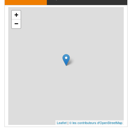
+
−
Leaflet
|
© les contributeurs d'OpenStreetMap