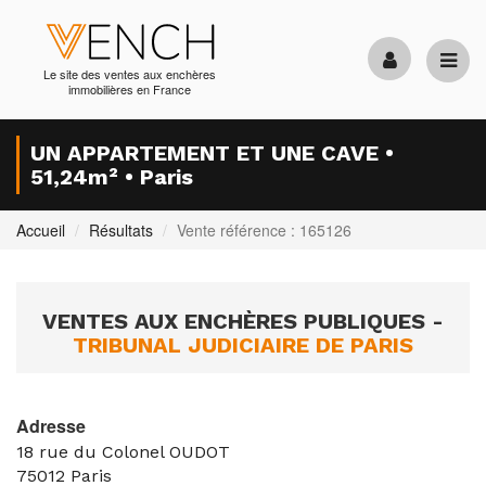
Le site des ventes aux enchères
immobilières en France
UN APPARTEMENT ET UNE CAVE •
51,24m² • Paris
Accueil
Résultats
Vente référence : 165126
VENTES AUX ENCHÈRES PUBLIQUES -
TRIBUNAL JUDICIAIRE DE PARIS
Adresse
18 rue du Colonel OUDOT
75012
Paris