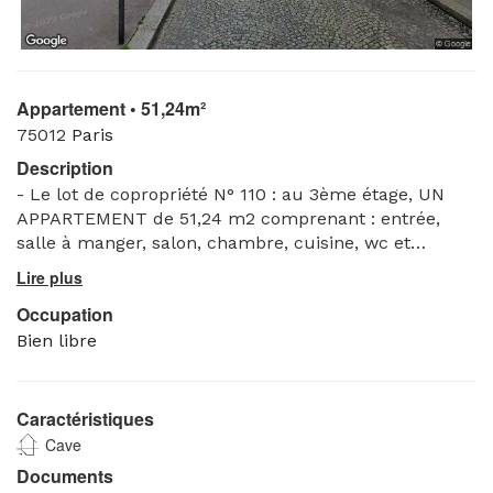
Appartement • 51,24m²
75012
Paris
Description
- Le lot de copropriété N° 110 : au 3ème étage, UN
APPARTEMENT de 51,24 m2 comprenant : entrée,
salle à manger, salon, chambre, cuisine, wc et
débarras.
Et les 965/1000èmes de la propriété du sol et des
Occupation
parties communes générales.
Et les 1.005/10000èmes des parties communes
Bien libre
particulières au bâtiment A.
- Le lot de copropriété N° 123 : au sous-sol UNE CAVE
portant le numéro 6.
Caractéristiques
Et les 9/1000èmes de la propriété du sol et des
Cave
parties communes générales.
Documents
Et les 9/10000èmes des parties communes