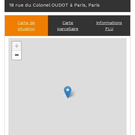
18 rue du Colonel OUDOT à Paris, Paris
Carte de
Carte
Informations
situation
parcellaire
PLU
+
−