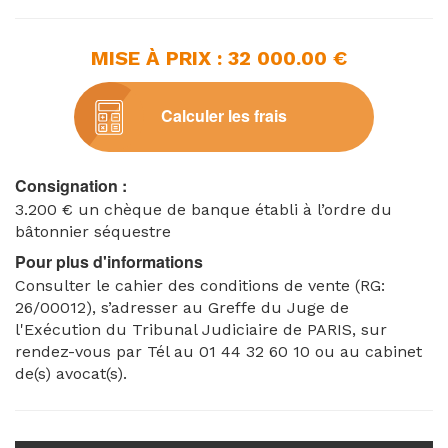
particulières au bâtiment A.
Les lieux semblent inoccupés selon procès-verbal du
MISE À PRIX : 32 000.00 €
4 décembre 2025.
Cadastre : section AX n°46
Calculer les frais
Consignation :
3.200 € un chèque de banque établi à l’ordre du
bâtonnier séquestre
Pour plus d'informations
Consulter le cahier des conditions de vente (RG:
26/00012), s’adresser au Greffe du Juge de
l'Exécution du Tribunal Judiciaire de PARIS, sur
rendez-vous par Tél au 01 44 32 60 10 ou au cabinet
de(s) avocat(s).