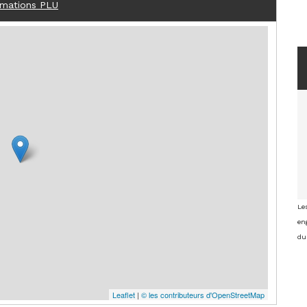
rmations PLU
Le
eng
du
Leaflet
|
© les contributeurs d'OpenStreetMap