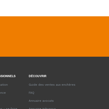
SSIONNELS
DÉCOUVRIR
ation
Guide des ventes aux enchères
once
FAQ
Annuaire avocats
s - se faire
Annuaire tribunaux