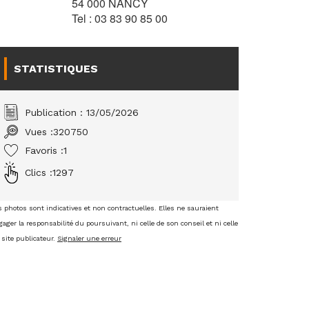
54 000 NANCY
Tel : 03 83 90 85 00
STATISTIQUES
Publication : 13/05/2026
Vues :
320750
Favoris :
1
Clics :
1297
s photos sont indicatives et non contractuelles. Elles ne sauraient
ager la responsabilité du poursuivant, ni celle de son conseil et ni celle
 site publicateur.
Signaler une erreur