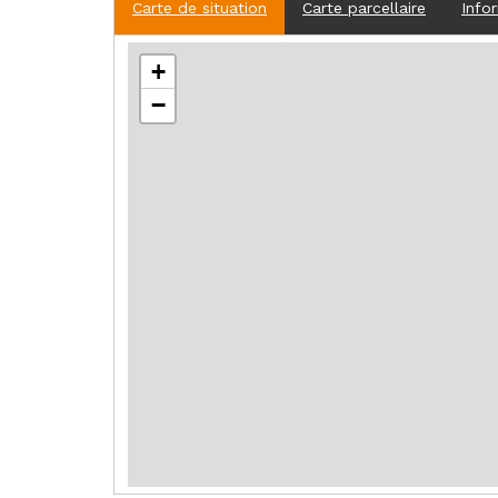
Carte de situation
Carte parcellaire
Info
+
−