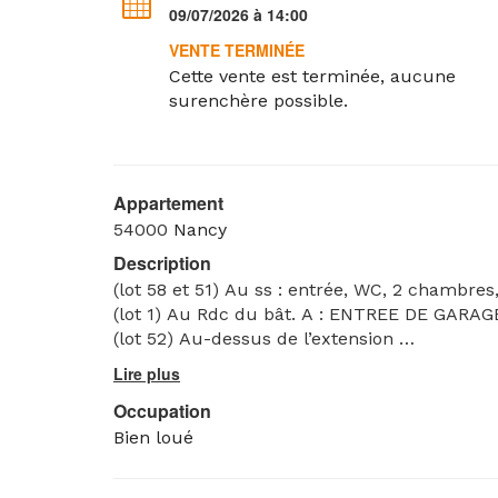
09/07/2026 à 14:00
VENTE TERMINÉE
Cette vente est terminée, aucune
surenchère possible.
Appartement
54000
Nancy
Description
(lot 58 et 51) Au ss : entrée, WC, 2 chambres,
(lot 1) Au Rdc du bât. A : ENTREE DE GARAGE 
(lot 52) Au-dessus de l’extension
(lots 5 et 51) : TERRASSE de 66 m²
Occupation
Bien loué