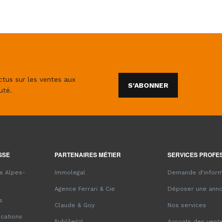
ctus sur les ventes aux
S'ABONNER
uté.
SSE
PARTENAIRES MÉTIER
SERVICES PROFE
es Alpes-
Immolegal
Demande d'inform
Agence Ferrari & Cie
Déposer une ann
s
Claude & Goy
Nos services
ications
Publilegal
Avocats des vente