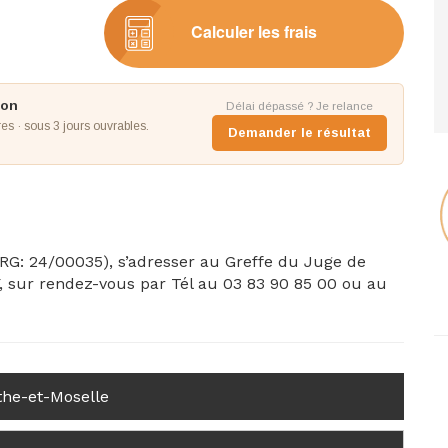
Calculer les frais
ion
Délai dépassé ? Je relance
s · sous 3 jours ouvrables.
Demander le résultat
(RG: 24/00035), s’adresser au Greffe du Juge de
, sur rendez-vous par Tél au 03 83 90 85 00 ou au
the-et-Moselle