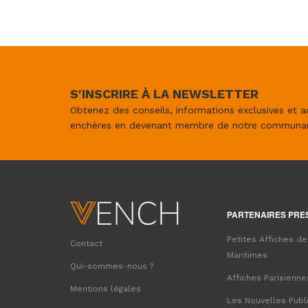
S'INSCRIRE À LA NEWSLETTER
Obtenez des conseils, informations exclusives et a
enchères en devenant membre de notre communa
PARTENAIRES PRE
Petites Affiches d
Contact
Maritimes
Qui-sommes-nous ?
Affiches Parisienne
Mentions légales
Les Nouvelles Publ