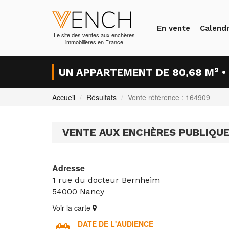
En vente
Calendr
Le site des ventes aux enchères
immobilières en France
UN APPARTEMENT DE 80,68 M² •
Accueil
Résultats
Vente référence : 164909
VENTE AUX ENCHÈRES PUBLIQU
Adresse
1 rue du docteur Bernheim
54000
Nancy
Voir la carte
DATE DE L'AUDIENCE