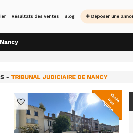
Déposer une anno
ier
Résultats des ventes
Blog
 Nancy
ES -
TRIBUNAL JUDICIAIRE DE NANCY
V
e
n
o
n
e
q
u
i
s
t
n
e
r
e