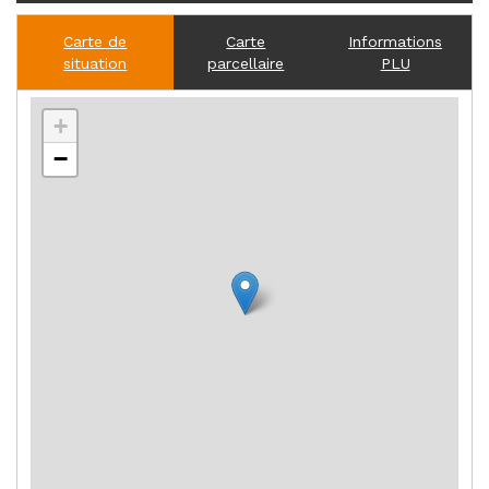
Carte de
Carte
Informations
situation
parcellaire
PLU
+
−