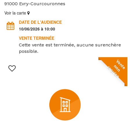
91000
Evry-Courcouronnes
Voir la carte
DATE DE L'AUDIENCE
10/06/2026 à 10:00
VENTE TERMINÉE
Cette vente est terminée, aucune surenchère
possible.
V
e
n
o
n
e
q
u
i
s
t
n
e
r
e