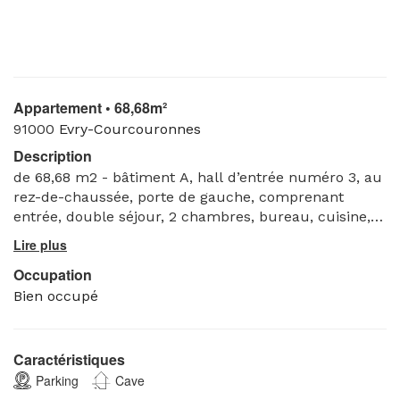
Appartement • 68,68m²
91000
Evry-Courcouronnes
Description
de 68,68 m2 - bâtiment A, hall d’entrée numéro 3, au
rez-de-chaussée, porte de gauche, comprenant
entrée, double séjour, 2 chambres, bureau, cuisine,
dégagement, salle de bain et w.-c. Avec Cave au
sous-sol et Parking devant le bâtiment.
Occupation
Bien occupé
Caractéristiques
Parking
Cave