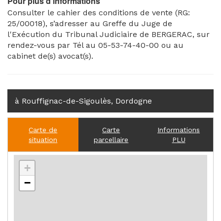
Pour plus d'informations
Consulter le cahier des conditions de vente (RG:
25/00018), s’adresser au Greffe du Juge de
l'Exécution du Tribunal Judiciaire de BERGERAC, sur
rendez-vous par Tél au 05-53-74-40-00 ou au
cabinet de(s) avocat(s).
à Rouffignac-de-Sigoulès, Dordogne
Carte de
Carte
Informations
situation
parcellaire
PLU
+
−