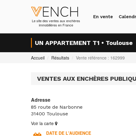
En vente
Calendr
Le site des ventes aux enchères
immobilières en France
UN APPARTEMENT T1 • Toulouse
Accueil
Résultats
Vente référence : 162999
VENTES AUX ENCHÈRES PUBLIQ
Adresse
85 route de Narbonne
31400
Toulouse
Voir la carte
DATE DE L'AUDIENCE