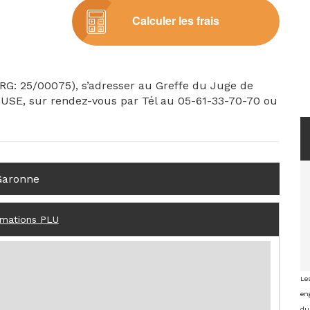
Calculer les frais
(RG: 25/00075), s’adresser au Greffe du Juge de
OUSE, sur rendez-vous par Tél au 05-61-33-70-70 ou
Garonne
rmations PLU
Le
eng
du