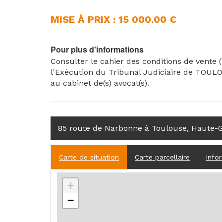
MISE À PRIX : 15 000.00 €
Pour plus d'informations
Consulter le cahier des conditions de vente 
l'Exécution du Tribunal Judiciaire de TOUL
au cabinet de(s) avocat(s).
85 route de Narbonne à Toulouse, Haute-
Carte de situation
Carte parcellaire
Info
+
−