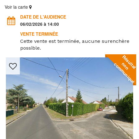
Voir la carte
DATE DE L'AUDIENCE
06/02/2026 à 14:00
VENTE TERMINÉE
Cette vente est terminée, aucune surenchère
possible.
R
é
s
u
t
a
t
o
n
o
m
m
u
n
i
q
u
l
n
c
é