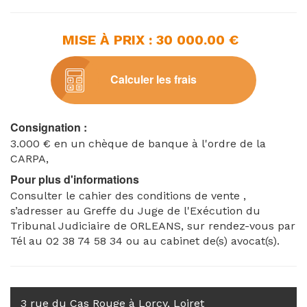
83m²);
- terrain clos contenant une volière (surface au sol de
MISE À PRIX : 30 000.00 €
44,80 m²).
L'ensemble est occupé par l'actuel propriétaire et sa
famille.
Calculer les frais
Cadastre : section ZA n°78
Consignation :
3.000 € en un chèque de banque à l'ordre de la
CARPA,
Pour plus d'informations
Consulter le cahier des conditions de vente ,
s’adresser au Greffe du Juge de l'Exécution du
Tribunal Judiciaire de ORLEANS, sur rendez-vous par
Tél au 02 38 74 58 34 ou au cabinet de(s) avocat(s).
3 rue du Cas Rouge à Lorcy, Loiret