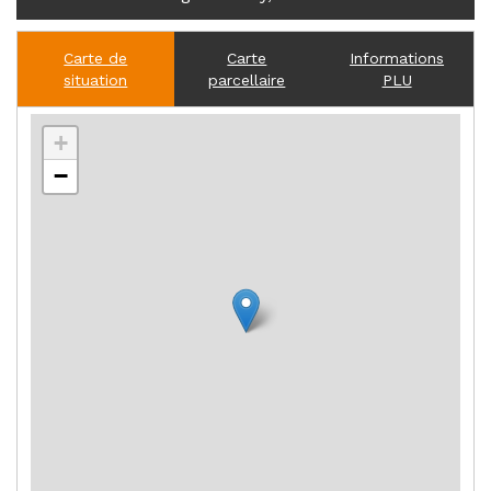
Carte de
Carte
Informations
situation
parcellaire
PLU
+
−