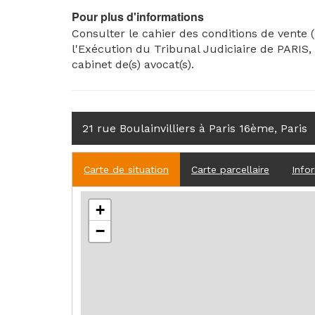
Pour plus d'informations
Consulter le cahier des conditions de vente 
l'Exécution du Tribunal Judiciaire de PARIS,
cabinet de(s) avocat(s).
21 rue Boulainvilliers à Paris 16ème, Paris
Carte de situation
Carte parcellaire
Info
+
−