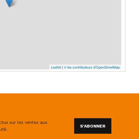
Leaflet
|
© les contributeurs d'OpenStreetMap
ctus sur les ventes aux
S'ABONNER
uté.