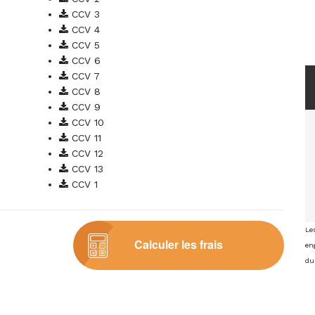
CCV 3
CCV 4
CCV 5
CCV 6
CCV 7
CCV 8
CCV 9
CCV 10
CCV 11
CCV 12
CCV 13
CCV 1
Le
Calculer les frais
eng
du