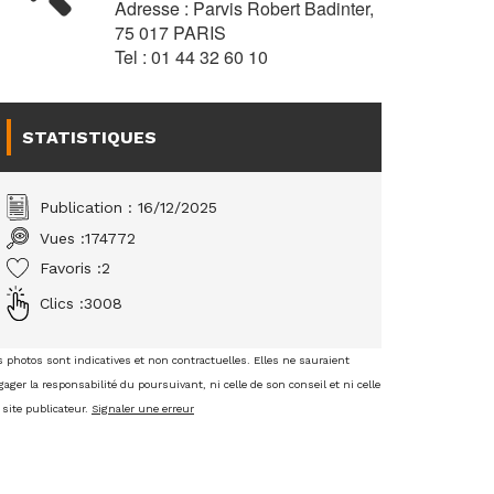
Adresse : Parvis Robert Badinter,
75 017 PARIS
Tel : 01 44 32 60 10
STATISTIQUES
Publication : 16/12/2025
Vues :
174772
Favoris :
2
Clics :
3008
s photos sont indicatives et non contractuelles. Elles ne sauraient
ager la responsabilité du poursuivant, ni celle de son conseil et ni celle
 site publicateur.
Signaler une erreur