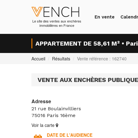
En vente
Calendr
Le site des ventes aux enchères
immobilières en France
APPARTEMENT DE 58,61 M² • Par
Accueil
Résultats
Vente référence : 162740
VENTE AUX ENCHÈRES PUBLIQU
Adresse
21 rue Boulainvilliers
75016
Paris 16ème
Voir la carte
DATE DE L'AUDIENCE