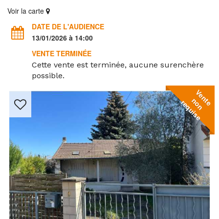
Voir la carte
DATE DE L'AUDIENCE
13/01/2026 à 14:00
VENTE TERMINÉE
Cette vente est terminée, aucune surenchère
possible.
V
e
n
o
n
e
q
u
i
s
t
n
e
r
e