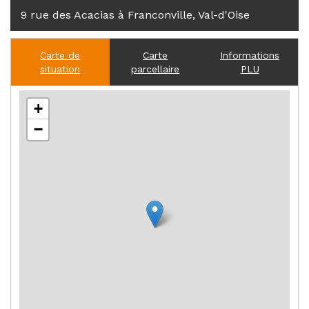
9 rue des Acacias à Franconville, Val-d'Oise
Carte de
Carte
Informations
situation
parcellaire
PLU
+
−