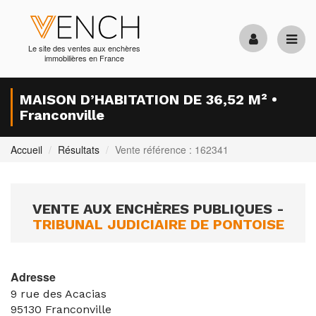
Le site des ventes aux enchères
immobilières en France
MAISON D’HABITATION DE 36,52 M² •
Franconville
Accueil
Résultats
Vente référence : 162341
VENTE AUX ENCHÈRES PUBLIQUES -
TRIBUNAL JUDICIAIRE DE PONTOISE
Adresse
9 rue des Acacias
95130
Franconville