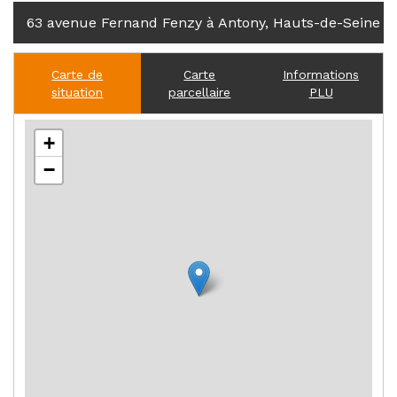
63 avenue Fernand Fenzy à Antony, Hauts-de-Seine
Carte de
Carte
Informations
situation
parcellaire
PLU
+
−