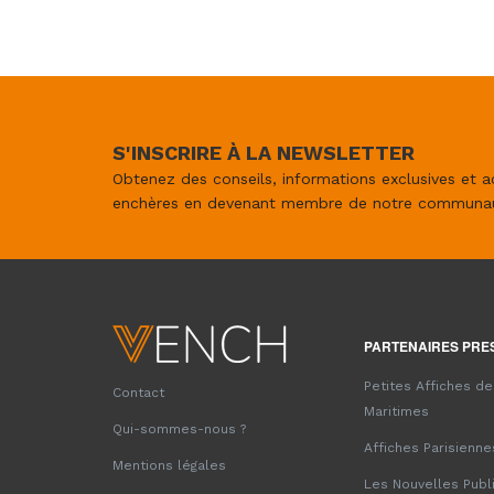
S'INSCRIRE À LA NEWSLETTER
Obtenez des conseils, informations exclusives et a
enchères en devenant membre de notre communa
PARTENAIRES PRE
Petites Affiches d
Contact
Maritimes
Qui-sommes-nous ?
Affiches Parisienne
Mentions légales
Les Nouvelles Publ