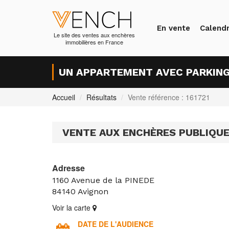
En vente
Calendr
Le site des ventes aux enchères
immobilières en France
UN APPARTEMENT AVEC PARKINGS
Accueil
Résultats
Vente référence : 161721
VENTE AUX ENCHÈRES PUBLIQU
Adresse
1160 Avenue de la PINEDE
84140
Avignon
Voir la carte
DATE DE L'AUDIENCE