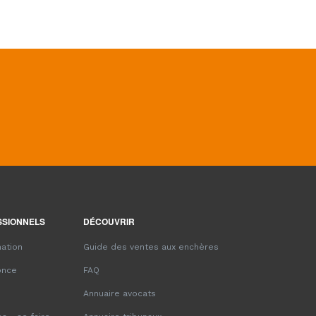
SSIONNELS
DÉCOUVRIR
ation
Guide des ventes aux enchères
once
FAQ
Annuaire avocats