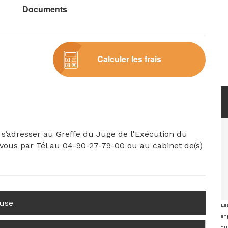
Documents
34,
e la propriété du sol et des parties communes
Calculer les frais
) de la propriété du sol et des parties communes
e la propriété du sol et des parties communes
, s’adresser au Greffe du Juge de l'Exécution du
vous par Tél au 04-90-27-79-00 ou au cabinet de(s)
la propriété du sol et des parties communes
r un des propriétaires et son épouse.
luse
Le
de toute occupation.
eng
du