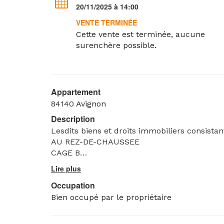
20/11/2025 à 14:00
VENTE TERMINÉE
Cette vente est terminée, aucune
surenchère possible.
Appartement
84140
Avignon
Description
Lesdits biens et droits immobiliers consistan
AU REZ-DE-CHAUSSEE
CAGE B
Lot numéro deux cent soixante-deux (262) :
Au rez-de-chaussée, UN APPARTEMENT de typ
Occupation
comprenant un séjour/cuisine, deux chambre
WC, entrée, une terrasse d’une surface de 6
Bien occupé par le propriétaire
Et les cent trente-cinq/dix millièmes (135/1
communes générales.