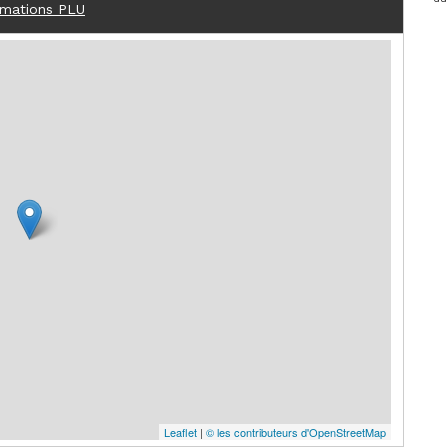
rmations PLU
Leaflet
|
© les contributeurs d'OpenStreetMap