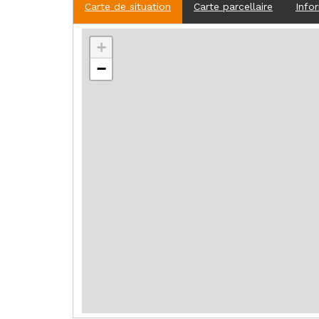
Carte de situation
Carte parcellaire
Info
+
−