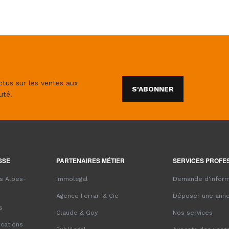
ctus sur les ventes aux
S'ABONNER
uté.
SSE
PARTENAIRES MÉTIER
SERVICES PROFE
es Alpes-
Immolegal
Demande d'inform
Agence Ferrari & Cie
Déposer une ann
s
Claude & Goy
Nos services
ications