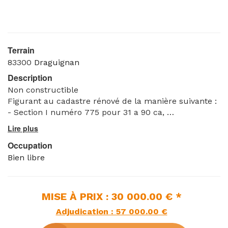
Terrain
83300
Draguignan
Description
Non constructible
Figurant au cadastre rénové de la manière suivante :
- Section I numéro 775 pour 31 a 90 ca,
- Section I numéro 781 pour 13 a 80 ca.
Occupation
VISITE LIBRE
Bien libre
MISE À PRIX : 30 000.00 € *
Adjudication : 57 000.00 €