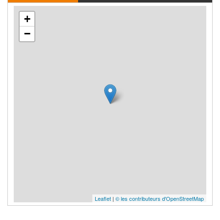
+
−
Leaflet
|
© les contributeurs d'OpenStreetMap