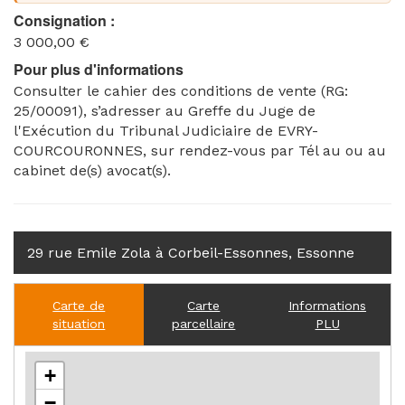
Consignation :
3 000,00 €
Pour plus d'informations
Consulter le cahier des conditions de vente (RG:
25/00091), s’adresser au Greffe du Juge de
l'Exécution du Tribunal Judiciaire de EVRY-
COURCOURONNES, sur rendez-vous par Tél au ou au
cabinet de(s) avocat(s).
29 rue Emile Zola à Corbeil-Essonnes, Essonne
Carte de
Carte
Informations
situation
parcellaire
PLU
+
−