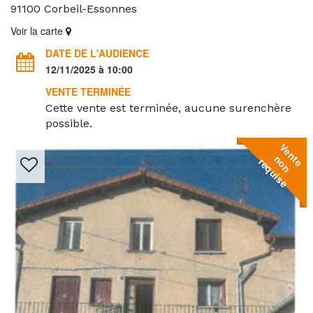
91100
Corbeil-Essonnes
Voir la carte
DATE DE L'AUDIENCE
12/11/2025 à 10:00
VENTE TERMINÉE
Cette vente est terminée, aucune surenchère
possible.
V
e
n
o
n
e
q
u
i
s
t
n
e
r
e