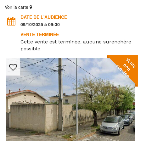
Voir la carte
DATE DE L'AUDIENCE
09/10/2025 à 09:30
VENTE TERMINÉE
Cette vente est terminée, aucune surenchère
possible.
V
e
n
o
n
e
q
u
i
s
t
n
e
r
e