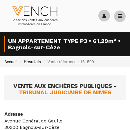
Le site des ventes aux enchères
immobilières en France
UN APPARTEMENT TYPE P3 • 61,29m² •
Bagnols-sur-Cèze
Accueil
Résultats
Vente référence : 161509
VENTE AUX ENCHÈRES PUBLIQUES -
TRIBUNAL JUDICIAIRE DE NIMES
Adresse
Avenue Général de Gaulle
30200
Bagnols-sur-Cèze