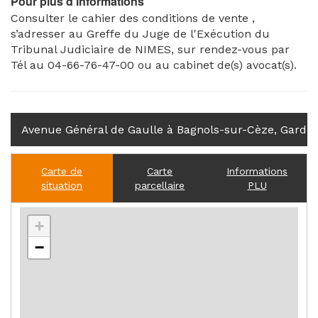
Pour plus d'informations
Consulter le cahier des conditions de vente ,
s’adresser au Greffe du Juge de l'Exécution du
Tribunal Judiciaire de NIMES, sur rendez-vous par
Tél au 04-66-76-47-00 ou au cabinet de(s) avocat(s).
Avenue Général de Gaulle à Bagnols-sur-Cèze, Gard
Carte de
Carte
Informations
situation
parcellaire
PLU
+
−