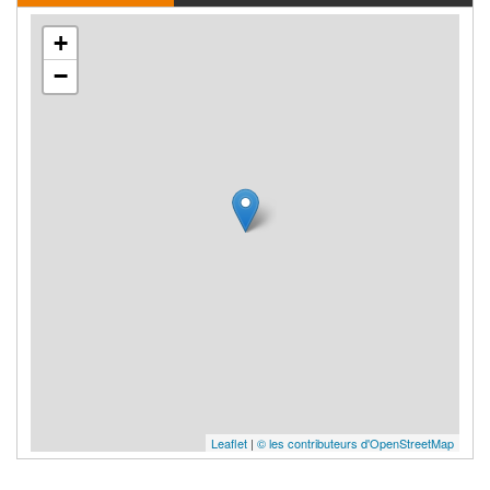
+
−
Leaflet
|
© les contributeurs d'OpenStreetMap