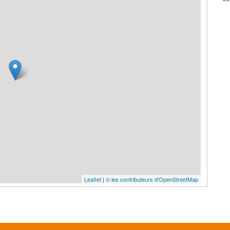
Leaflet
|
© les contributeurs d'OpenStreetMap