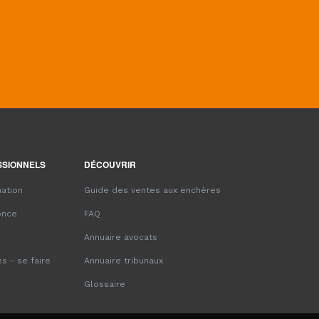
SSIONNELS
DÉCOUVRIR
ation
Guide des ventes aux enchères
once
FAQ
Annuaire avocats
s - se faire
Annuaire tribunaux
Glossaire