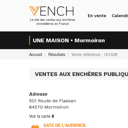
En vente
Calendr
Le site des ventes aux enchères
immobilières en France
UNE MAISON • Mormoiron
Accueil
Résultats
Vente référence : 161028
VENTES AUX ENCHÈRES PUBLIQU
Adresse
501 Route de Flassan
84570
Mormoiron
Voir la carte
DATE DE L'AUDIENCE