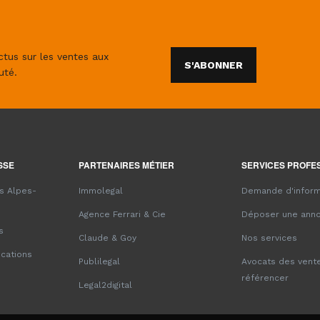
ctus sur les ventes aux
S'ABONNER
uté.
SSE
PARTENAIRES MÉTIER
SERVICES PROFE
es Alpes-
Immolegal
Demande d'inform
Agence Ferrari & Cie
Déposer une ann
s
Claude & Goy
Nos services
ications
Publilegal
Avocats des vente
référencer
Legal2digital