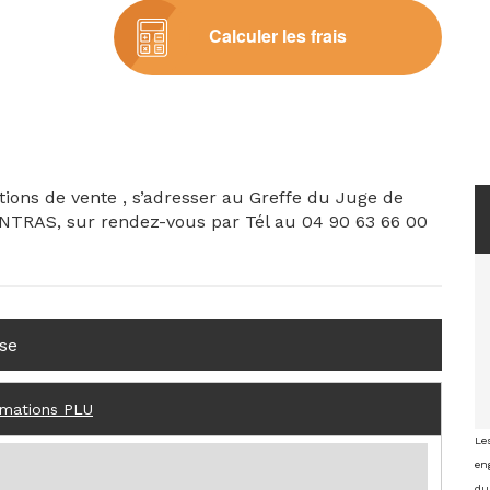
Calculer les frais
tions de vente , s’adresser au Greffe du Juge de
ENTRAS, sur rendez-vous par Tél au 04 90 63 66 00
se
rmations PLU
Le
eng
du