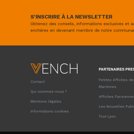
S'INSCRIRE À LA NEWSLETTER
Obtenez des conseils, informations exclusives et a
enchères en devenant membre de notre communa
PARTENAIRES PRE
Petites Affiches d
Contact
Maritimes
Qui-sommes-nous ?
Affiches Parisienne
Mentions légales
Les Nouvelles Publ
Informations cookies
Tout Lyon