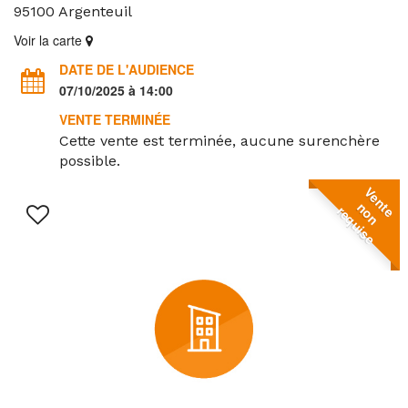
95100
Argenteuil
Voir la carte
DATE DE L'AUDIENCE
07/10/2025 à 14:00
VENTE TERMINÉE
Cette vente est terminée, aucune surenchère
possible.
V
e
n
o
n
e
q
u
i
s
t
n
e
r
e