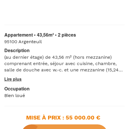
Appartement • 43,56m² • 2 pièces
95100
Argenteuil
Description
(au dernier étage) de 43,56 m² (hors mezzanine)
comprenant entrée, séjour avec cuisine, chambre,
salle de douche avec w.-c. et une mezzanine (15,24
m²) sous les combles - Loué au 17/12/2024 (date du
PVD).
Occupation
Bien loué
MISE À PRIX : 55 000.00 €