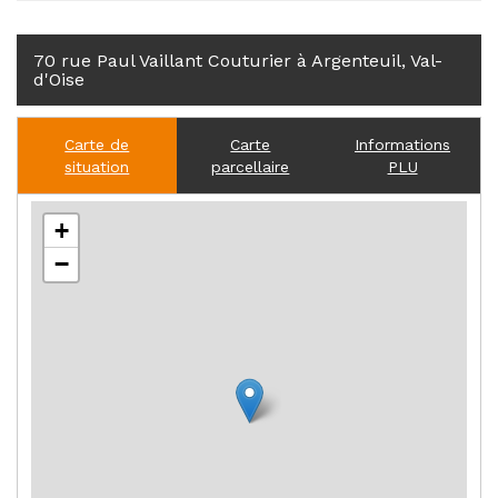
70 rue Paul Vaillant Couturier à Argenteuil, Val-
d'Oise
Carte de
Carte
Informations
situation
parcellaire
PLU
+
−