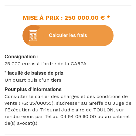
particulières au Bâtiment.
- N° 2 formant un parking privatif,
MISE À PRIX : 250 000.00 € *
Avec 3/1.000èmes des parties communes générales.
Il s’agit d’un bâtiment de deux étages élevés sur rez-
de-chaussée entouré d’un terrain partiellement
Calculer les frais
planté d’espace-vert et pour partie à destination
d’emplacement privatif de parking.
Les lots 17 et 18 du règlement de Copropriété
Consignation :
formant initialement deux appartements distincts
25 000 euros à l’ordre de la CARPA
de type T3 ont été réunis pour former un seul et
même appartement présentant une superficie de
* faculté de baisse de prix
128,81 m2.
Un quart puis d'un tiers
MODE D’OCCUPATION : Les biens ne sont pas
Pour plus d'informations
occupés depuis 2018.
Consulter le cahier des charges et des conditions de
CHARGES ET TAXES : La taxe foncière n’a pas été
vente (RG: 25/00055), s’adresser au Greffe du Juge de
communiquée.
l'Exécution du Tribunal Judiciaire de TOULON, sur
SYNDIC DE COPROPRIETE : C’Pantel Immo, 50 rue
rendez-vous par Tél au 04 94 09 60 00 ou au cabinet
Gimelli, 83000 TOULON.
de(s) avocat(s).
Cadastre : section BR N° 430
Référence greffe : 25/00055