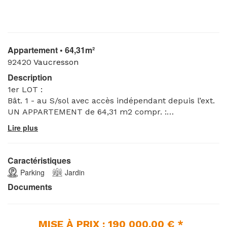
Appartement • 64,31m²
92420
Vaucresson
Description
1er LOT :
Bât. 1 - au S/sol avec accès indépendant depuis l’ext.
UN APPARTEMENT de 64,31 m2 compr. :
salon/séjour/coin cuisine – coul. - wc - SdB - 2
chbres dont 1 avec dressing - UN JARDIN en
jouissance privative – UN JARDIN douve et une cour
anglaise - UN PARKING EXTÉRIEUR portant le N°11.
Caractéristiques
Parking
Jardin
Documents
MISE À PRIX : 190 000.00 € *