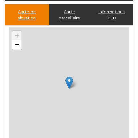
Carte de
Carte
Informations
situation
parcellaire
PLU
+
−