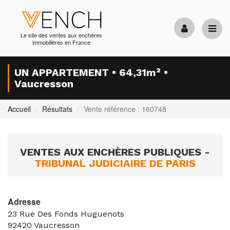
Le site des ventes aux enchères
immobilières en France
UN APPARTEMENT • 64,31m² •
Vaucresson
Accueil
Résultats
Vente référence : 160748
VENTES AUX ENCHÈRES PUBLIQUES -
TRIBUNAL JUDICIAIRE DE PARIS
Adresse
23 Rue Des Fonds Huguenots
92420
Vaucresson