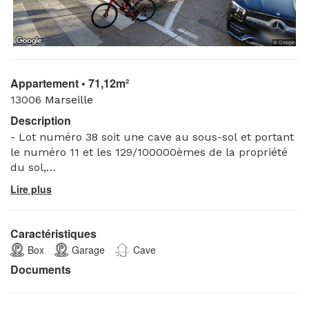
Appartement • 71,12m²
13006
Marseille
Description
- Lot numéro 38 soit une cave au sous-sol et portant
le numéro 11 et les 129/100000èmes de la propriété
du sol,
- Lot numéro 69 soit un box-garage portant le
numéro 15 au deuxième sous-sol de l'immeuble et
les 372/100000èmes de la propriété du sol,
- Lot numéro 540 soit un appartement de 71,12 m²,
Caractéristiques
au 4ème étage gauche dans l'immeuble Le Saint
Box
Garage
Cave
Clair 1 et les 2344/100000èmes de la propriété du sol
Documents
et les 106/100000èmes des parties construites.
Cadastre : section 828 H n°305