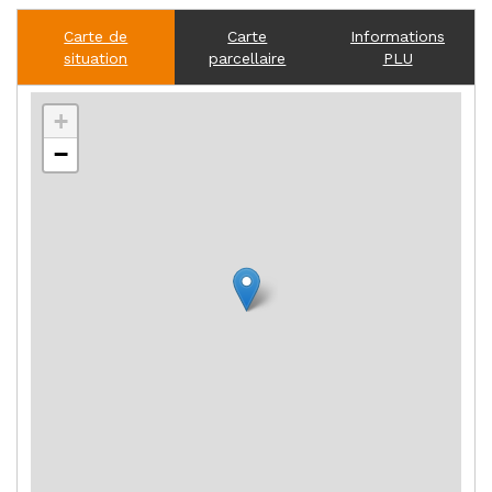
Carte de
Carte
Informations
situation
parcellaire
PLU
+
−