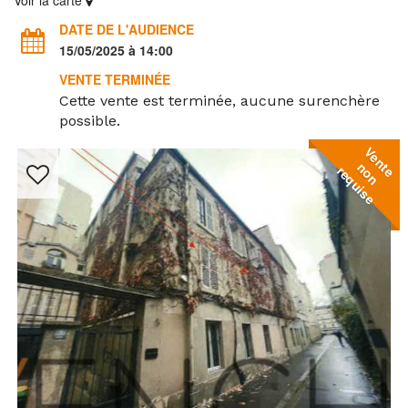
Voir la carte
DATE DE L'AUDIENCE
15/05/2025 à 14:00
VENTE TERMINÉE
Cette vente est terminée, aucune surenchère
possible.
V
e
n
o
n
e
q
u
i
s
t
n
e
r
e