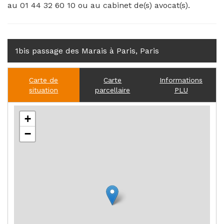
au 01 44 32 60 10 ou au cabinet de(s) avocat(s).
1bis passage des Marais à Paris, Paris
Carte de
Carte
Informations
situation
parcellaire
PLU
+
−