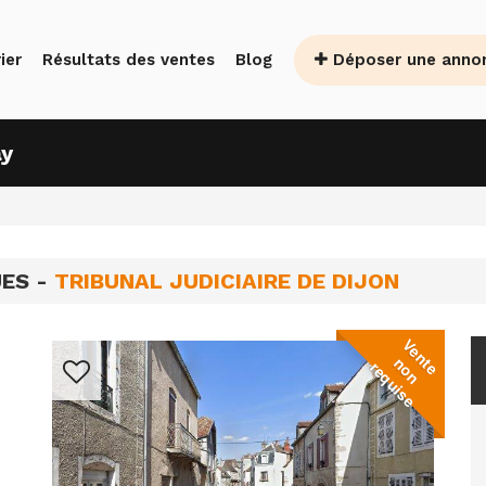
Déposer une anno
ier
Résultats des ventes
Blog
ay
UES -
TRIBUNAL JUDICIAIRE DE DIJON
V
e
n
o
n
e
q
u
i
s
t
n
e
r
e