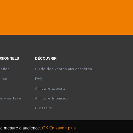
SSIONNELS
DÉCOUVRIR
ation
Guide des ventes aux enchères
once
FAQ
Annuaire avocats
s - se faire
Annuaire tribunaux
Glossaire
s de mesure d'audience.
OK
En savoir plus