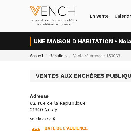
En vente
Calendr
Le site des ventes aux enchères
immobilières en France
UNE MAISON D'HABITATION • Nol
Accueil
Résultats
Vente référence : 159063
VENTES AUX ENCHÈRES PUBLIQ
Adresse
62, rue de la République
21340
Nolay
Voir la carte
DATE DE L'AUDIENCE