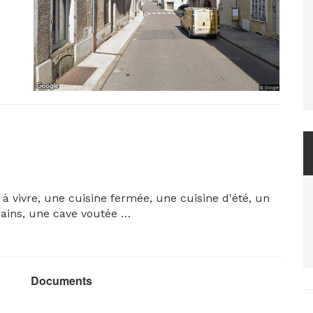
à vivre, une cuisine fermée, une cuisine d'été, un
 bains, une cave voutée
rois chambres et une petite salle servant de
Documents
64