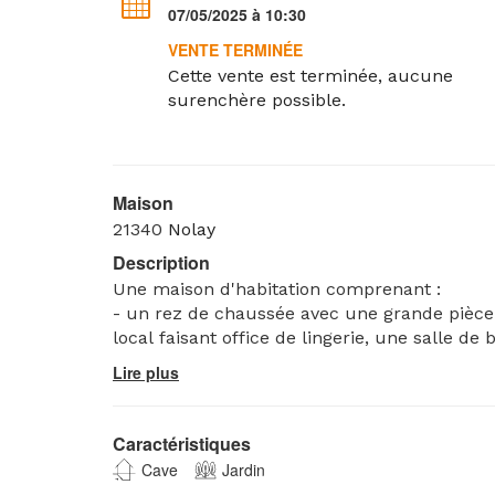
07/05/2025 à 10:30
VENTE TERMINÉE
Cette vente est terminée, aucune
surenchère possible.
Maison
21340
Nolay
Description
Une maison d'habitation comprenant :
- un rez de chaussée avec une grande pièce 
local faisant office de lingerie, une salle de
- un étage avec un vaste palier desservant t
rangement
- un grenier aménageable donnant sur une cour intérieure avec auvent, hangar, puits et un
jardin attenant elos de murs.
Caractéristiques
Cadastre : section AB n° 61 et section AB n° 
Cave
Jardin