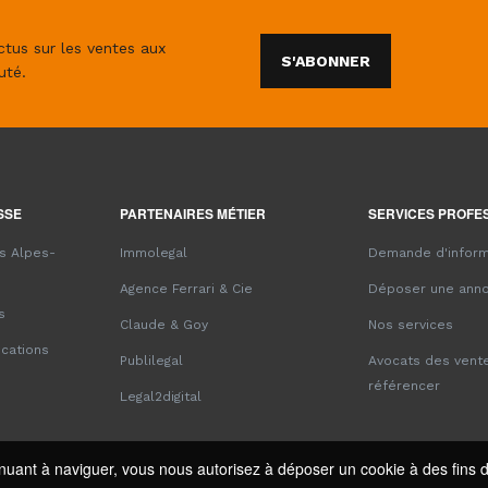
ctus sur les ventes aux
S'ABONNER
uté.
SSE
PARTENAIRES MÉTIER
SERVICES PROFE
es Alpes-
Immolegal
Demande d'inform
Agence Ferrari & Cie
Déposer une ann
s
Claude & Goy
Nos services
ications
Publilegal
Avocats des vente
référencer
Legal2digital
ntinuant à naviguer, vous nous autorisez à déposer un cookie à des fin