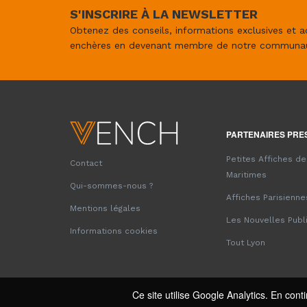
S'INSCRIRE À LA NEWSLETTER
Obtenez des conseils, informations exclusives et a
enchères en devenant membre de notre communa
PARTENAIRES PRE
Petites Affiches d
Contact
Maritimes
Qui-sommes-nous ?
Affiches Parisienne
Mentions légales
Les Nouvelles Publ
Informations cookies
Tout Lyon
Ce site utilise Google Analytics. En co