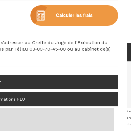
Calculer les frais
, s’adresser au Greffe du Juge de l'Exécution du
us par Tél au 03-80-70-45-00 ou au cabinet de(s)
r
rmations PLU
Le
eng
du