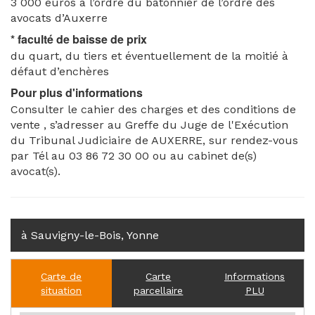
3 000 euros à l’ordre du bâtonnier de l’ordre des
avocats d’Auxerre
* faculté de baisse de prix
du quart, du tiers et éventuellement de la moitié à
défaut d’enchères
Pour plus d'informations
Consulter le cahier des charges et des conditions de
vente , s’adresser au Greffe du Juge de l'Exécution
du Tribunal Judiciaire de AUXERRE, sur rendez-vous
par Tél au 03 86 72 30 00 ou au cabinet de(s)
avocat(s).
à Sauvigny-le-Bois, Yonne
Carte de
Carte
Informations
situation
parcellaire
PLU