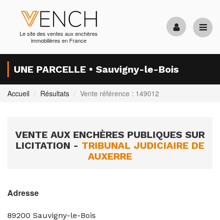
Le site des ventes aux enchères
immobilières en France
UNE PARCELLE • Sauvigny-le-Bois
Accueil
Résultats
Vente référence : 149012
VENTE AUX ENCHÈRES PUBLIQUES SUR
LICITATION -
TRIBUNAL JUDICIAIRE DE
AUXERRE
Adresse
89200
Sauvigny-le-Bois