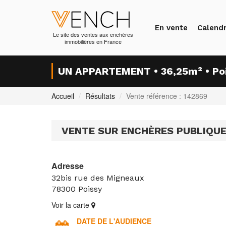
En vente
Calendr
Le site des ventes aux enchères
immobilières en France
UN APPARTEMENT • 36,25m² • Po
Accueil
Résultats
Vente référence : 142869
VENTE SUR ENCHÈRES PUBLIQU
Adresse
32bis rue des Migneaux
78300
Poissy
Voir la carte
DATE DE L'AUDIENCE